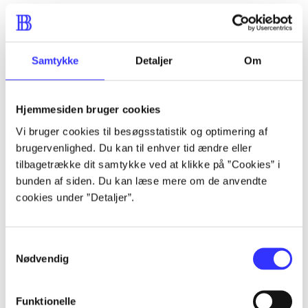
Alle værker
Søg på navn
Emneord
Samtykke
Detaljer
Om
Kim Jørgensen (f. 1965-04-17) beskæftiger sig ofte med
Hjemmesiden bruger cookies
krimi
Danmark
Vi bruger cookies til besøgsstatistik og optimering af
spændende bøger
brugervenlighed. Du kan til enhver tid ændre eller
bedrageri
hukommelsestab
tilbagetrække dit samtykke ved at klikke på ”Cookies” i
besættelse
bunden af siden. Du kan læse mere om de anvendte
kærlighed
cookies under ”Detaljer”.
manipulation
byggematadorer
bedsteforældre
fantasi
Samtykkevalg
magi
Nødvendig
lorem ipsum dolor sit amet ...
Funktionelle