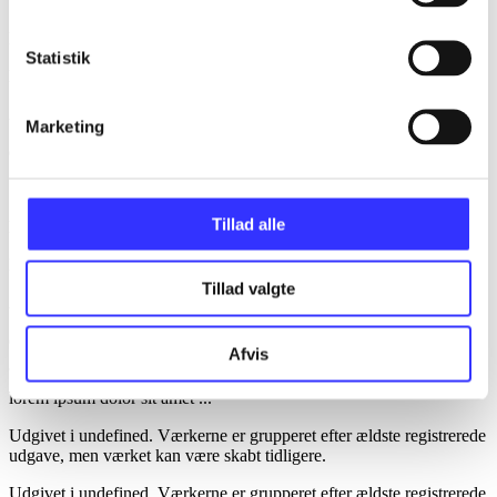
lorem ipsum dolor sit amet ...
Statistik
lorem ipsum dolor sit amet ...
Anmeldt i
title1
Marketing
d. 1. januar 2024
Tillad alle
lorem ipsum dolor sit amet ...
lorem ipsum dolor sit amet ...
Tillad valgte
Anmeldt i
title2
d. 1. januar 2023
Afvis
lorem ipsum dolor sit amet ...
Udgivet i undefined
.
Værkerne er grupperet efter ældste registrerede
udgave, men værket kan være skabt tidligere.
Udgivet i undefined
.
Værkerne er grupperet efter ældste registrerede