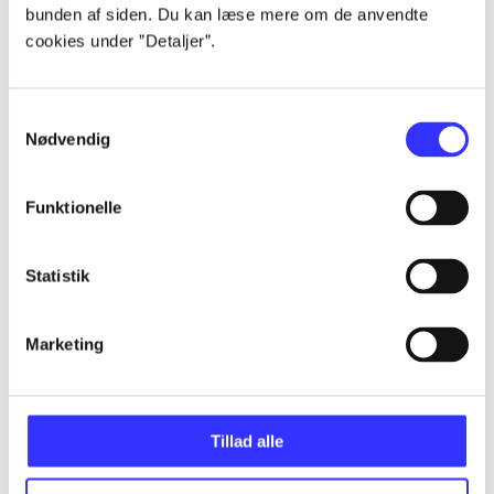
bunden af siden. Du kan læse mere om de anvendte
cookies under ”Detaljer”.
lorem ipsum dolor sit amet ...
Udgivet i undefined
.
Værkerne er grupperet efter ældste registrerede udg
Samtykkevalg
Nødvendig
Udgivet i undefined
.
Værkerne er grupperet efter ældste registrerede udg
Udgivet i undefined
.
Værkerne er grupperet efter ældste registrerede udg
Funktionelle
Materialetype
Rolle
Genre
Statistik
Marketing
Tillad alle