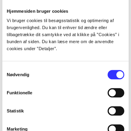
Alle værker
Søg på navn
Hjemmesiden bruger cookies
Emneord
Vi bruger cookies til besøgsstatistik og optimering af
brugervenlighed. Du kan til enhver tid ændre eller
Mercedes Lakey beskæftiger sig ofte med
tilbagetrække dit samtykke ved at klikke på ”Cookies” i
bunden af siden. Du kan læse mere om de anvendte
lorem ipsum dolor sit amet ...
cookies under ”Detaljer”.
Samtykkevalg
lorem ipsum dolor sit amet ...
Nødvendig
lorem ipsum dolor sit amet ...
Anmeldt i
title1
Funktionelle
d. 1. januar 2024
Statistik
lorem ipsum dolor sit amet ...
Marketing
lorem ipsum dolor sit amet ...