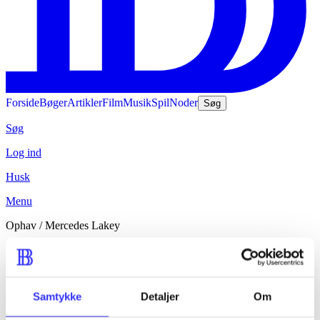
Forside
Bøger
Artikler
Film
Musik
Spil
Noder
Søg
Søg
Log ind
Husk
Menu
Ophav
/
Mercedes Lakey
Mercedes Lakey
Mercedes Lakey er registreret som ophav eller bidragsyder til 3
Samtykke
Detaljer
Om
udgivelser i perioden 2008 til 2010.