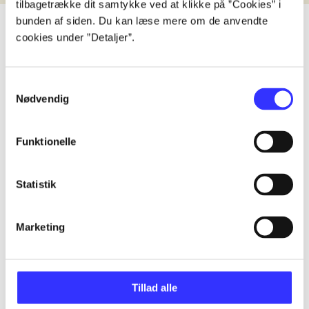
tilbagetrække dit samtykke ved at klikke på ”Cookies” i
bunden af siden. Du kan læse mere om de anvendte
cookies under ”Detaljer”.
lorem ipsum dolor sit amet ...
Samtykkevalg
Udgivet i undefined
.
Værkerne er grupperet efter ældste registrerede udg
Nødvendig
Udgivet i undefined
.
Værkerne er grupperet efter ældste registrerede udg
Udgivet i undefined
.
Værkerne er grupperet efter ældste registrerede udg
Funktionelle
Materialetype
Rolle
Genre
Statistik
Marketing
Tillad alle