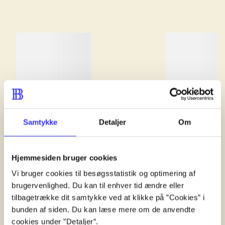
lorem ipsum dolor sit amet ...
Samtykke
Detaljer
Om
lorem ipsum dolor sit amet ...
lorem ipsum 
lorem ipsum dolor sit amet ...
lorem ipsum 
Hjemmesiden bruger cookies
Anmeldt i
title1
Anmeldt i
title2
Vi bruger cookies til besøgsstatistik og optimering af
d. 1. januar 2024
d. 1. januar 202
brugervenlighed. Du kan til enhver tid ændre eller
tilbagetrække dit samtykke ved at klikke på ”Cookies” i
bunden af siden. Du kan læse mere om de anvendte
cookies under ”Detaljer”.