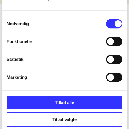
Samtykkevalg
Nødvendig
lorem ipsum dolor sit amet ...
Udgivet i undefined
.
Værkerne er grupperet efter ældste registrerede udg
Funktionelle
Udgivet i undefined
.
Værkerne er grupperet efter ældste registrerede udg
Udgivet i undefined
.
Værkerne er grupperet efter ældste registrerede udg
Statistik
Materialetype
Rolle
Marketing
Genre
Emne
Sprog
Tillad alle
Tillad valgte