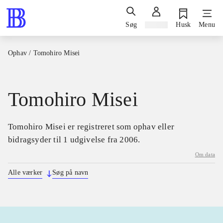
Søg
Log ind
Husk
Menu
Ophav
/
Tomohiro Misei
Tomohiro Misei
Tomohiro Misei er registreret som ophav eller
bidragsyder til 1 udgivelse fra 2006.
Om data
Alle værker
Søg på navn