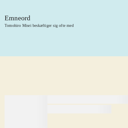
Emneord
Tomohiro Misei beskæftiger sig ofte med
lorem ipsum dolor sit amet ...
lorem ipsum dolor sit amet .
lorem ipsum dolor sit amet .
Anmeldt i
title1
d. 1. januar 2024