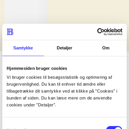
Samtykke
Detaljer
Om
Hjemmesiden bruger cookies
Vi bruger cookies til besøgsstatistik og optimering af
lorem ipsum dolor sit amet ...
brugervenlighed. Du kan til enhver tid ændre eller
Udgivet i undefined
.
Værkerne er grupperet efter ældste registrerede udg
tilbagetrække dit samtykke ved at klikke på ”Cookies” i
bunden af siden. Du kan læse mere om de anvendte
Udgivet i undefined
.
Værkerne er grupperet efter ældste registrerede udg
cookies under ”Detaljer”.
Udgivet i undefined
.
Værkerne er grupperet efter ældste registrerede udg
Materialetype
Rolle
Genre
Samtykkevalg