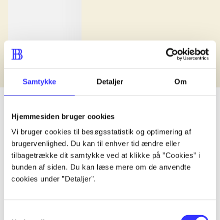
Samtykke
Detaljer
Om
Hjemmesiden bruger cookies
Vi bruger cookies til besøgsstatistik og optimering af
lorem ipsum dolor sit amet ...
brugervenlighed. Du kan til enhver tid ændre eller
Udgivet i undefined
.
Værkerne er grupperet efter ældste registrerede udg
tilbagetrække dit samtykke ved at klikke på ”Cookies” i
bunden af siden. Du kan læse mere om de anvendte
Udgivet i undefined
.
Værkerne er grupperet efter ældste registrerede udg
cookies under ”Detaljer”.
Udgivet i undefined
.
Værkerne er grupperet efter ældste registrerede udg
Materialetype
Rolle
Genre
Samtykkevalg