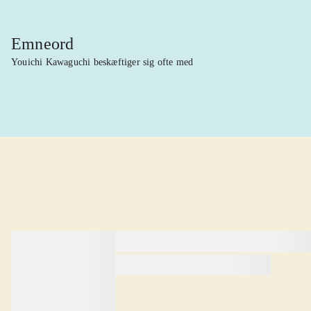
Emneord
Youichi Kawaguchi beskæftiger sig ofte med
lorem ipsum dolor sit amet ...
lorem ipsum dolor sit amet .
lorem ipsum dolor sit amet .
Anmeldt i
title1
d. 1. januar 2024