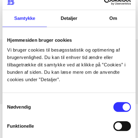
Tidsskrift
Artiklerne i
handler ofte om
Samtykke
Detaljer
Om
Hjemmesiden bruger cookies
Vi bruger cookies til besøgsstatistik og optimering af
brugervenlighed. Du kan til enhver tid ændre eller
Artikler med samme emner
tilbagetrække dit samtykke ved at klikke på ”Cookies” i
bunden af siden. Du kan læse mere om de anvendte
Fra
cookies under ”Detaljer”.
Samtykkevalg
Nødvendig
Funktionelle
Artikler