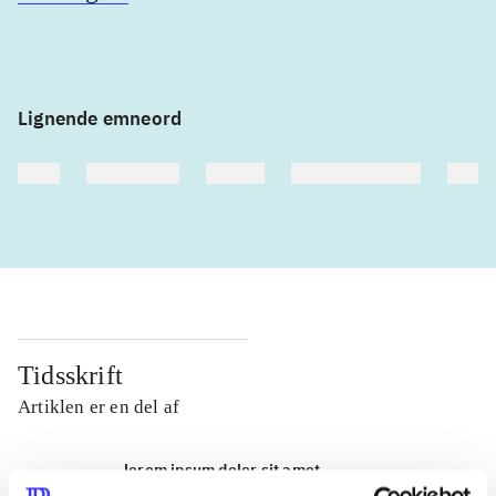
Lignende emneord
heste
børnebøger
ridning
hestesygdomme
vokal
Tidsskrift
Artiklen er en del af
lorem ipsum dolor sit amet ...