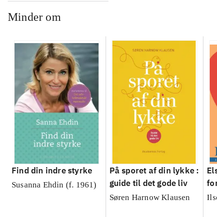
Minder om
Find din indre styrke
På sporet af din lykke :
El
guide til det gode liv
fo
Susanna Ehdin (f. 1961)
an
Søren Harnow Klausen
Il