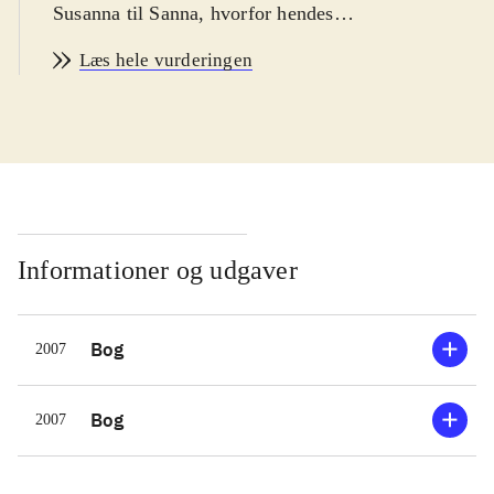
Susanna til Sanna, hvorfor hendes
bøger må søges under begge navne.
Læs hele vurderingen
Hun skriver ud fra en holistisk
overbevisning og beskæftiger sig
med sammenhængen mellem sjæl og
krop. I den seneste bog har hun
mindre fokus på det holistiske og
mere på det praktiske. Mennesker har
brug for at finde kærligheden til sig
Informationer og udgaver
selv for at kunne slippe den daglige
kamp for at få arbejdsliv,
Bog
2007
kærlighedsliv, fritidsliv osv. til at
fungere tilfredsstillende. Lær at give
slip og find dig selv, og livet vil blive
Bog
2007
meget lettere, er budskabet. Med
øvelser, myter og gode råd guides