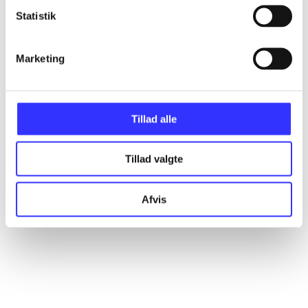
Alle registrerede artikler fordelt på udgivelser
Statistik
...
Marketing
...
Tillad alle
...
Tillad valgte
...
Afvis
...