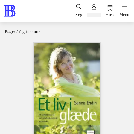
Søg
Log ind
Husk
Menu
Bøger / faglitteratur