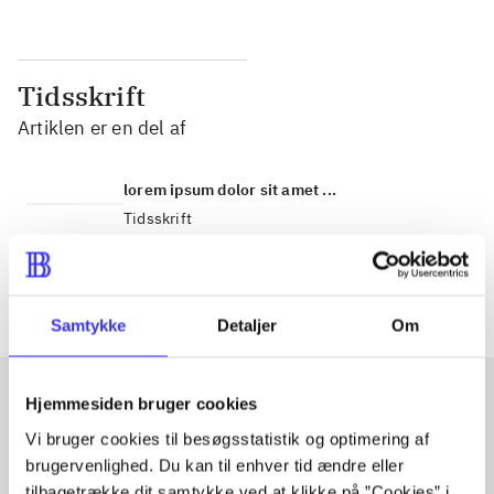
Tidsskrift
Artiklen er en del af
lorem ipsum dolor sit amet ...
Tidsskrift
Artiklerne i
handler ofte om
Samtykke
Detaljer
Om
Hjemmesiden bruger cookies
Artikler med samme emner
Vi bruger cookies til besøgsstatistik og optimering af
brugervenlighed. Du kan til enhver tid ændre eller
Fra
tilbagetrække dit samtykke ved at klikke på ”Cookies” i