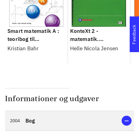
Feedback
Smart matematik A :
KonteXt 2 -
Ko
teoribog til
matematik.
ma
adgangskursus
Kopimappe A
Læ
Kristian Bahr
Helle Nicola Jensen
He
Informationer og udgaver
Bog
2004