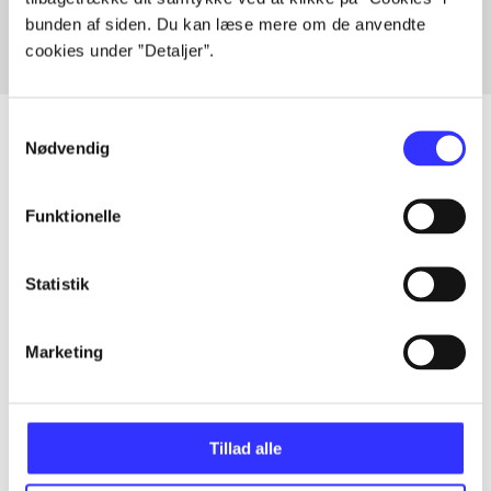
bunden af siden. Du kan læse mere om de anvendte
cookies under ”Detaljer”.
Samtykkevalg
Nødvendig
Artikler
Funktionelle
Alle registrerede artikler fordelt på udgivelser
Statistik
...
Marketing
...
...
Tillad alle