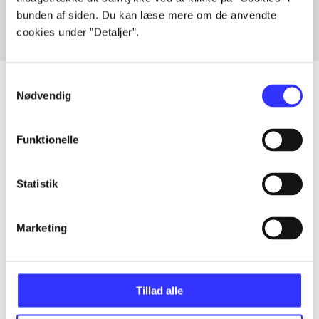
bunden af siden. Du kan læse mere om de anvendte
cookies under ”Detaljer”.
Samtykkevalg
Nødvendig
Artikler
Funktionelle
Alle registrerede artikler fordelt på udgivelser
Statistik
...
Marketing
...
...
Tillad alle