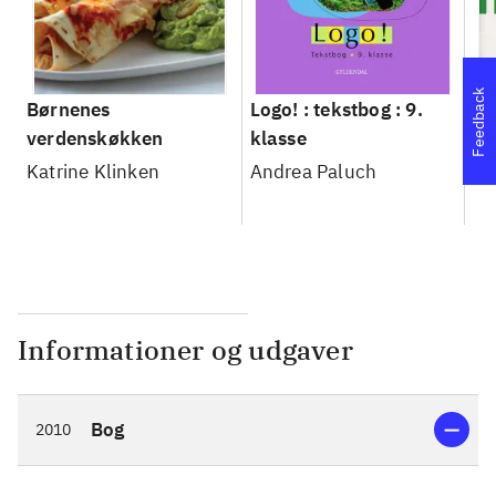
Feedback
Børnenes
Logo! : tekstbog : 9.
Tr
verdenskøkken
klasse
Hu
Katrine Klinken
Andrea Paluch
Informationer og udgaver
Bog
2010