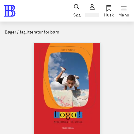
Søg
Log ind
Husk
Menu
Bøger / faglitteratur for børn