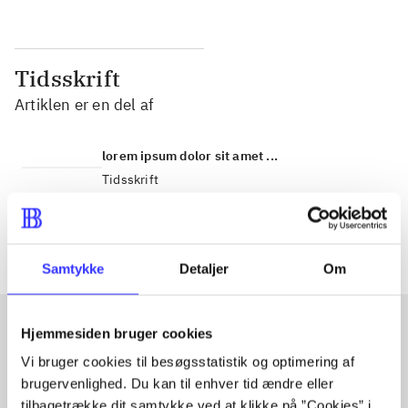
Tidsskrift
Artiklen er en del af
lorem ipsum dolor sit amet ...
Tidsskrift
Artiklerne i
handler ofte om
Samtykke
Detaljer
Om
Hjemmesiden bruger cookies
Artikler med samme emner
Vi bruger cookies til besøgsstatistik og optimering af
brugervenlighed. Du kan til enhver tid ændre eller
Fra
tilbagetrække dit samtykke ved at klikke på ”Cookies” i