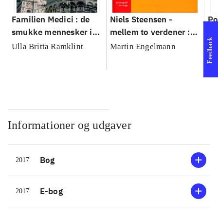
Familien Medici : de
Niels Steensen -
Po
smukke mennesker i
mellem to verdener :
gu
Feedback
Firenze
en biografi for unge
To
Ulla Britta Ramklint
Martin Engelmann
Al
Informationer og udgaver
Bog
2017
E-bog
2017