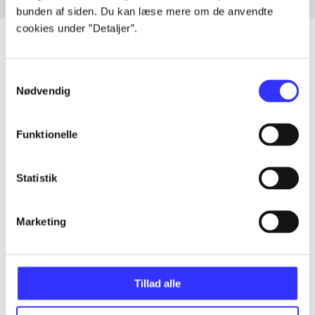
bunden af siden. Du kan læse mere om de anvendte
cookies under ”Detaljer”.
Samtykkevalg
Artikler
Nødvendig
Alle registrerede artikler fordelt på udgivelser
Funktionelle
...
Statistik
...
Marketing
...
Tillad alle
...