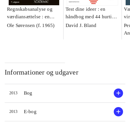
Regnskabsanalyse og
Test dine ideer : en
Væ
værdiansættelse : en
håndbog med 44 hurtige
vi
praktisk tilgang
eksperimenter, der viser
kø
Ole Sørensen (f. 1965)
David J. Bland
Pe
vejen til succes i din
dri
An
forretning - med en lille
væ
indsats kan du opnå store
resultater
Informationer og udgaver
Bog
2013
E-bog
2013