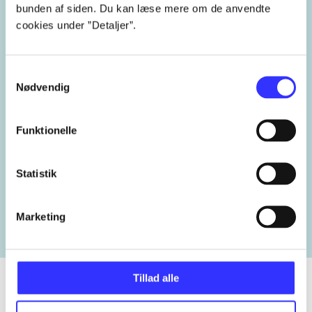
virksomheder
værdiskabelse
bunden af siden. Du kan læse mere om de anvendte
cookies under ”Detaljer”.
værdiansættelse
virksomhedshandel
Samtykkevalg
køb
salg
Nødvendig
Funktionelle
Lignende emneord
Statistik
heste
børnebøger
ridning
hestesygdomme
vokal
Marketing
Tillad alle