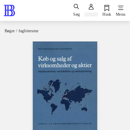
Søg
Log ind
Husk
Menu
Bøger / faglitteratur