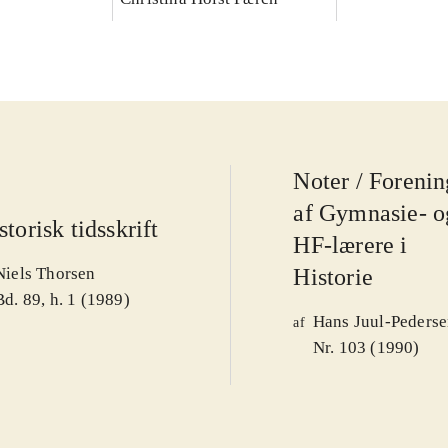
Noter / Foreni
af Gymnasie- o
storisk tidsskrift
HF-lærere i
Niels Thorsen
Historie
Bd. 89, h. 1 (1989)
Hans Juul-Peders
af
Nr. 103 (1990)