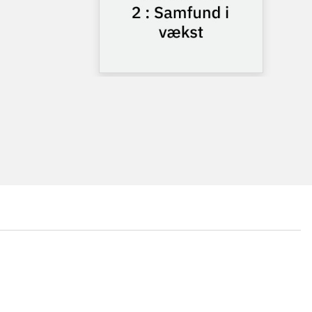
...
...