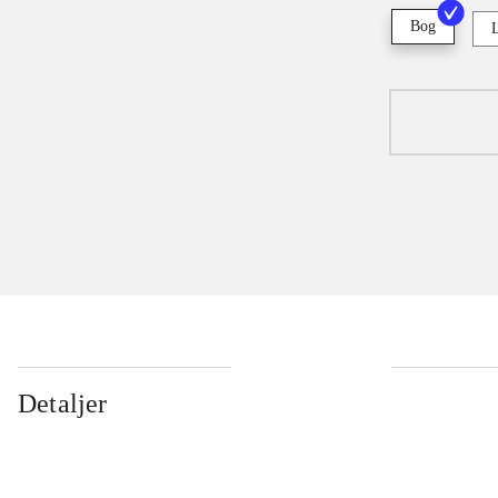
Bog
Detaljer
...
...
...