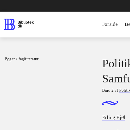
Forside
B
Bøger / faglitteratur
Polit
Samfu
Bind 2 af
Politi
Erling Bjøl