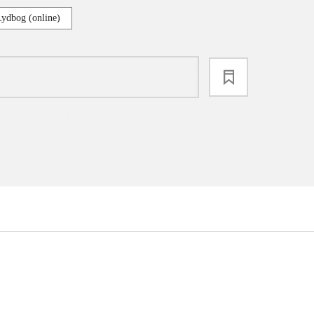
Lydbog (online)
loading
...
...
...
...
...