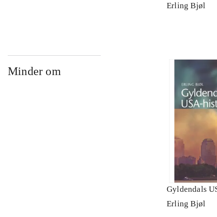
fødsel
Erling Bjøl
Minder om
Gyldendals US
Erling Bjøl