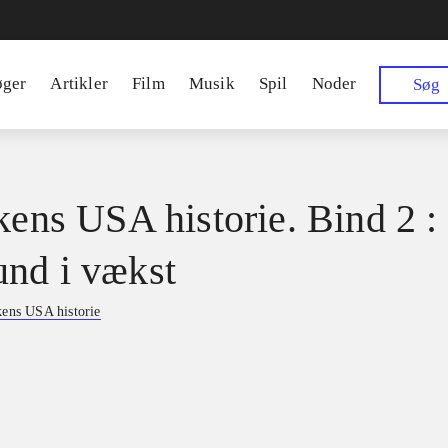
øger
Artikler
Film
Musik
Spil
Noder
Søg
ikens USA historie. Bind 2 :
nd i vækst
kens USA historie