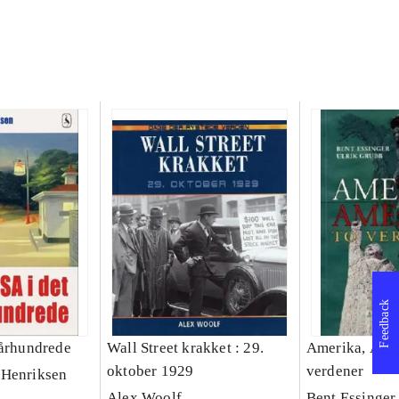
Feedback
 århundrede
Wall Street krakket : 29.
Amerika, Amer
oktober 1929
verdener
 Henriksen
Alex Woolf
Bent Essinger