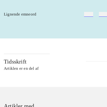
Lignende emneord
heste
børn
Tidsskrift
Artiklen er en del af
Artikler med