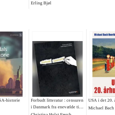
vækst
Erling Bjøl
A-historie
Forbudt litteratur : censuren
USA i det 20.
i Danmark fra enevælde til
Michael Bach
Facebook
Christina Holst Færch