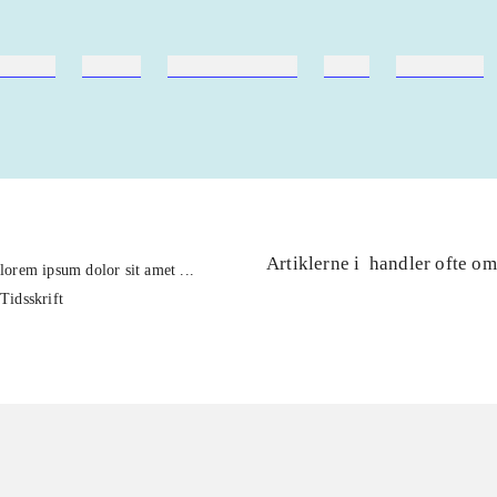
ebøger
ridning
hestesygdomme
vokal
sygdomme
Artiklerne i
handler ofte om
lorem ipsum dolor sit amet ...
Tidsskrift