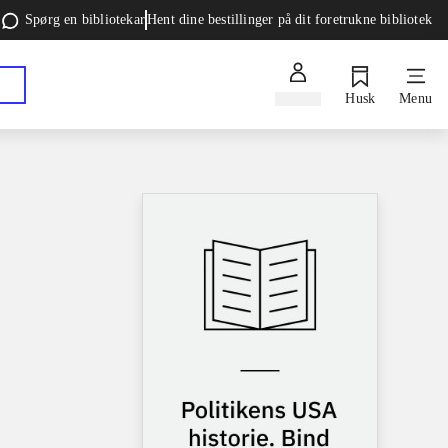
Spørg en bibliotekar
Hent dine bestillinger på dit foretrukne bibliotek
Log ind
Husk
Menu