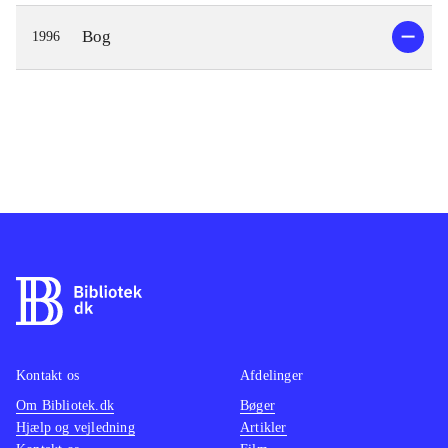
Bog
1996
Kontakt os
Afdelinger
Om Bibliotek.dk
Bøger
Hjælp og vejledning
Artikler