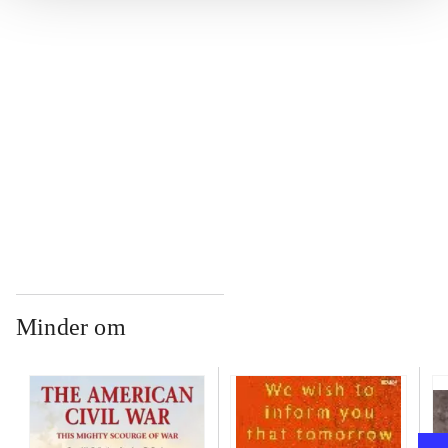
...
...
...
Minder om