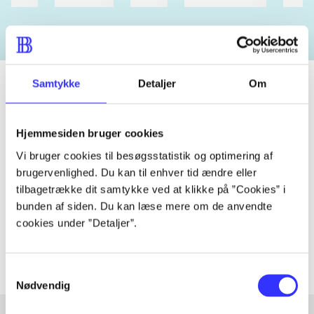
heste
børnebøger
ridning
hestesygdomme
vokal
Samtykke
Detaljer
Om
Tidsskrift
Hjemmesiden bruger cookies
Artiklen er en del af
Vi bruger cookies til besøgsstatistik og optimering af
brugervenlighed. Du kan til enhver tid ændre eller
lorem ipsum dolor sit amet ...
tilbagetrække dit samtykke ved at klikke på ”Cookies” i
bunden af siden. Du kan læse mere om de anvendte
Tidsskrift
cookies under ”Detaljer”.
Artiklerne i
handler ofte om
Samtykkevalg
Nødvendig