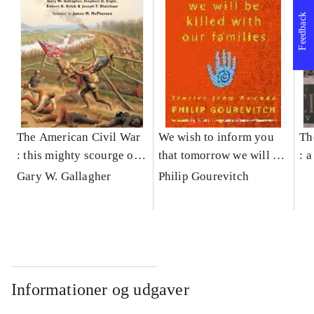
Feedback
The American Civil War
We wish to inform you
Th
: this mighty scourge of
that tomorrow we will be
: a
war
killed with our families :
Gary W. Gallagher
Philip Gourevitch
stories from Rwanda
Informationer og udgaver