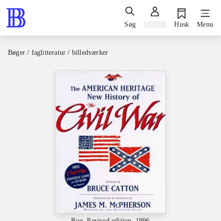
Søg
Log ind
Husk
Menu
Bøger / faglitteratur / billedværker
Bog, Revised edition, 1996