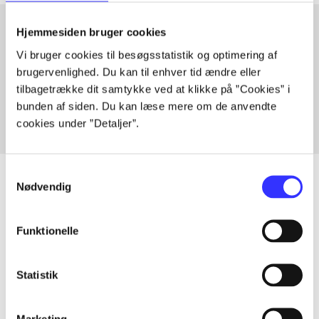
Hjemmesiden bruger cookies
Vi bruger cookies til besøgsstatistik og optimering af
Artikler med samme emner
brugervenlighed. Du kan til enhver tid ændre eller
Fra
tilbagetrække dit samtykke ved at klikke på ”Cookies” i
bunden af siden. Du kan læse mere om de anvendte
cookies under ”Detaljer”.
Samtykkevalg
Nødvendig
Artikler
Funktionelle
Alle registrerede artikler fordelt på udgivelser
Statistik
...
Marketing