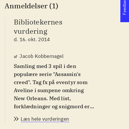
Feedback
Anmeldelser (1)
Bibliotekernes
vurdering
d. 16. okt. 2014
Jacob Kobbernagel
af
Samling med 3 spil i den
populære serie "Assassin's
creed". Tag fx på eventyr som
Aveline i sumpene omkring
New Orleans. Med list,
forklædninger og snigmord er
du med til at bekæmpe
Læs hele vurderingen
slaveriet. Fra 14 år
.