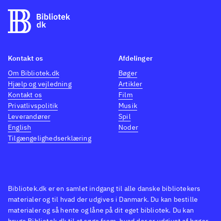
der passer bedst til de
forskellige scener i spillet.
Aveline lister, stjæler,
charmerer, klatrer, løber,
myrder m.m. Et kort i nederste
Kontakt os
Afdelinger
venstre hjørner bruges til at
Om Bibliotek.dk
Bøger
Hjælp og vejledning
Artikler
lokalisere næste trin i
Kontakt os
Film
missionerne. Sprog: engelsk
Der
Privatlivspolitik
Musik
er tidligere lavet
Leverandører
Spil
lektørudtalelser på to af
English
Noder
Tilgængelighedserklæring
spillene: Assassin's creed IV -
black flag (Playstation 3) og
(Playstation 3). Herunder
anmeldes det tredje spil
Bibliotek.dk er en samlet indgang til alle danske bibliotekers
"Assassins Creed Liberation".
materialer og til hvad der udgives i Danmark. Du kan bestille
Hovedpersonen er den
materialer og så hente og låne på dit eget bibliotek. Du kan
bruge Bibliotek.dk til at søge frem, hvad der er udgivet af bøger,