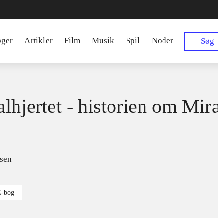
øger
Artikler
Film
Musik
Spil
Noder
Søg
alhjertet - historien om Mir
esen
E-bog