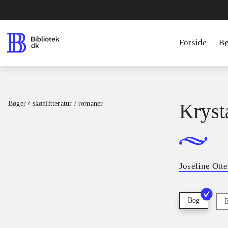
Forside
B
Bøger / skønlitteratur / romaner
Kryst
Josefine Ott
Bog