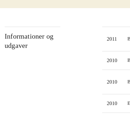
smer
svær
fæng
Jose
især
Informationer og
2011
gen
udgaver
tåre
mell
2010
fx P
Vell
2010
kvi
læse
2010
E