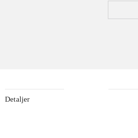
Detaljer
...
...
...
...