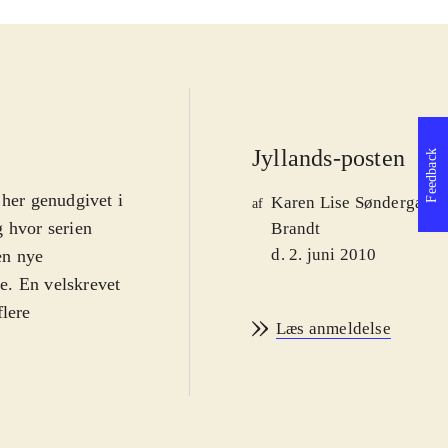
Jyllands-posten
Feedback
 her genudgivet i
Karen Lise Søndergaard
af
g hvor serien
Brandt
d. 2. juni 2010
en nye
e. En velskrevet
flere
Læs anmeldelse
mst har et ben i
i landet, bliver
g det har mange