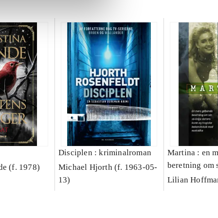
Disciplen : kriminalroman
Martina : en 
beretning om 
de (f. 1978)
Michael Hjorth (f. 1963-05-
datters korte 
13)
Lilian Hoffm
bekendtskab 