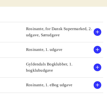
et igennem de
 dramatisk og
te romaner for
ed en angiveligt
Rosinante, for Dansk Supermarked, 2.
05, Dronnings
udgave, Særudgave
e forskelle
dersklasser, som
Rosinante, 1. udgave
ie om den unge
Gyldendals Bogklubber, 1.
oman, som kan
bogklubudgave
.
Rosinante, 1. eBog udgave