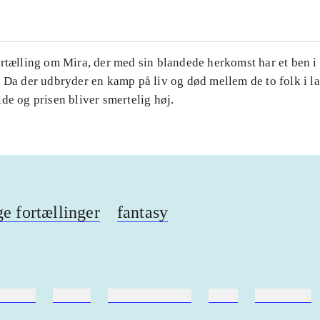
rtælling om Mira, der med sin blandede herkomst har et ben i h
 Da der udbryder en kamp på liv og død mellem de to folk i l
de og prisen bliver smertelig høj.
ge fortællinger
fantasy
ebøger
ridning
hestesygdomme
vokal
sygdomme