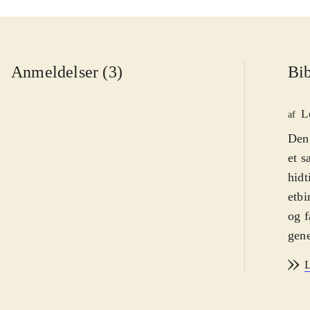
Anmeldelser (3)
Bib
L
af
Den 
et s
hidt
etbi
og f
gene
Mira
L
hver
Mira