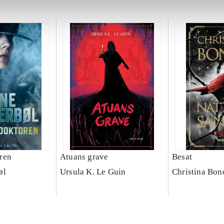
ren
Atuans grave
Besat
øl
Ursula K. Le Guin
Christina Bon