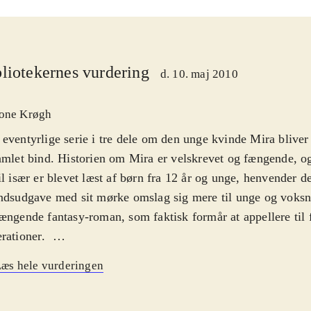
liotekernes vurdering
d. 10. maj 2010
one Krøgh
eventyrlige serie i tre dele om den unge kvinde Mira bliver
amlet bind. Historien om Mira er velskrevet og fængende, o
il især er blevet læst af børn fra 12 år og unge, henvender d
ndsudgave med sit mørke omslag sig mere til unge og voksn
ængende fantasy-roman, som faktisk formår at appellere til 
rationer
.
 vokser op i landet Dakja, hvor hun med sin blandede herko
æs hele vurderingen
 lejr. Da der udbryder kamp på liv og død mellem de to folk 
 tvunget til at vælge side. Hun følger sin overbevisning, o