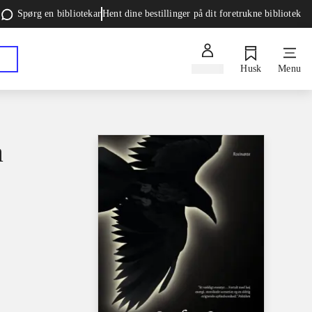
Spørg en bibliotekar
Hent dine bestillinger på dit foretrukne bibliotek
Log ind
Husk
Menu
a