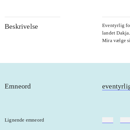
Beskrivelse
Eventyrlig fo
landet Dakja.
Mira vælge si
Emneord
eventyrli
Lignende emneord
heste
børn